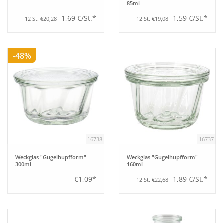
85ml
1,69 €/St.*
1,59 €/St.*
12 St. €20,28
12 St. €19,08
-48%
16738
16737
Weckglas "Gugelhupfform"
Weckglas "Gugelhupfform"
300ml
160ml
€1,09*
1,89 €/St.*
12 St. €22,68