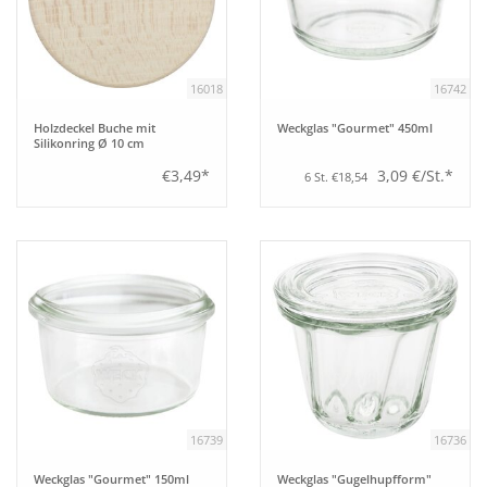
Aufsteller
16018
16742
Bar
Holzdeckel Buche mit
Weckglas "Gourmet" 450ml
Silikonring Ø 10 cm
Tafeln
€3,49*
3,09 €/St.*
6 St. €18,54
Einrichtung
Berufsbekleidung
Küche
Küchentechnik
16739
16736
Küchenmöbel
Weckglas "Gourmet" 150ml
Weckglas "Gugelhupfform"