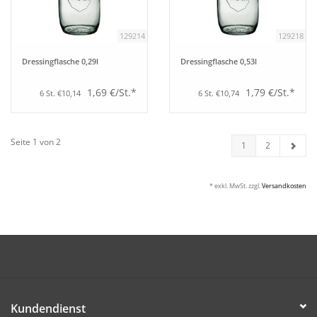
129214
129218
Dressingflasche 0,29l
Dressingflasche 0,53l
1,69 €/St.*
1,79 €/St.*
6 St. €10,14
6 St. €10,74
Seite 1 von 2
1
2
* exkl. MwSt. zzgl.
Versandkosten
Kundendienst