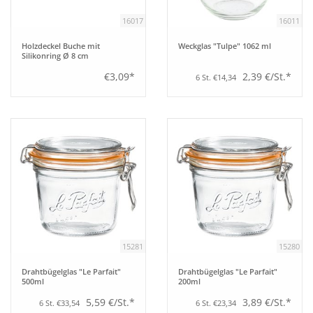
16017
16011
Holzdeckel Buche mit
Weckglas "Tulpe" 1062 ml
Silikonring Ø 8 cm
€3,09*
2,39 €/St.*
6 St. €14,34
15281
15280
Drahtbügelglas "Le Parfait"
Drahtbügelglas "Le Parfait"
500ml
200ml
5,59 €/St.*
3,89 €/St.*
6 St. €33,54
6 St. €23,34