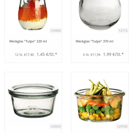
129400
12715
Weckglas "Tulpe" 220 ml
Weckglas "Tulpe" 370 ml
1,45 €/St.*
1,99 €/St.*
12 St. €17,40
6 St. €11,94
129555
129700