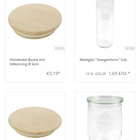
16740
16750
Holzdeckel Buche mit
Weckglas "Stangenform" 0,6L
Silikonring Ø 6cm
€3,19*
1,69 €/St.*
12 St. €20,28