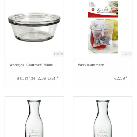
12670
12725
Weckglas "Gourmet" 300ml
Weck Klammern
2,39 €/St.*
€2,59*
6 St. €14,34