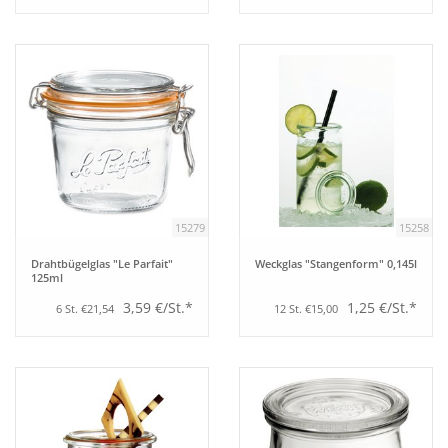
15279
15258
Drahtbügelglas "Le Parfait"
Weckglas "Stangenform" 0,145l
125ml
3,59 €/St.*
1,25 €/St.*
6 St. €21,54
12 St. €15,00