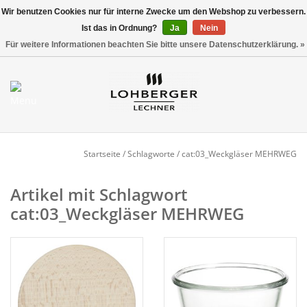
Wir benutzen Cookies nur für interne Zwecke um den Webshop zu verbessern.
Ist das in Ordnung?
Ja
Nein
Versandkostenfrei ab 800,00 EUR*
0 Artikel - €0,00
Für weitere Informationen beachten Sie bitte unsere Datenschutzerklärung. »
Mein Konto / Kundenkonto
anlegen
Startseite
Startseite
/
Schlagworte
/
cat:03_Weckgläser MEHRWEG
NEU
Artikel mit Schlagwort
cat:03_Weckgläser MEHRWEG
Gedeckter Tisch
Buffet
Fingerfood