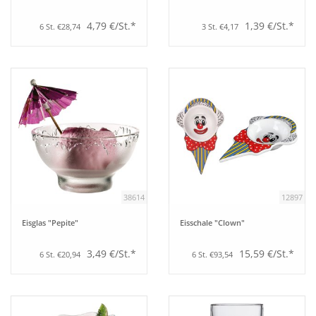
4,79 €/St.*
1,39 €/St.*
6 St. €28,74
3 St. €4,17
38614
12897
Eisglas "Pepite"
Eisschale "Clown"
3,49 €/St.*
15,59 €/St.*
6 St. €20,94
6 St. €93,54