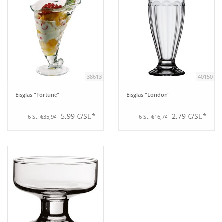
38613
40150
Eisglas "Fortune"
Eisglas "London"
5,99 €/St.*
2,79 €/St.*
6 St. €35,94
6 St. €16,74