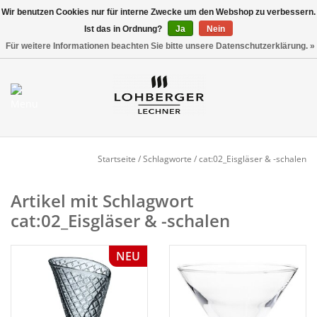
Wir benutzen Cookies nur für interne Zwecke um den Webshop zu verbessern.
Ist das in Ordnung?
Ja
Nein
Versandkostenfrei ab 800,00 EUR*
0 Artikel - €0,00
Für weitere Informationen beachten Sie bitte unsere Datenschutzerklärung. »
Mein Konto / Kundenkonto
anlegen
Startseite
Startseite
/
Schlagworte
/
cat:02_Eisgläser & -schalen
NEU
Artikel mit Schlagwort
cat:02_Eisgläser & -schalen
Gedeckter Tisch
NEU
Buffet
Fingerfood