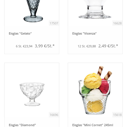
Aufsteller
17507
16628
Bar
Eisglas "Gelato"
Eisglas "Vicenza"
Tafeln
3,99 €/St.*
2,49 €/St.*
6 St. €23,94
12 St. €29,88
Einrichtung
Berufsbekleidung
Küche
Küchentechnik
16696
15618
Küchenmöbel
Eisglas "Diamond"
Eisglas "Mini Cornet" 245ml