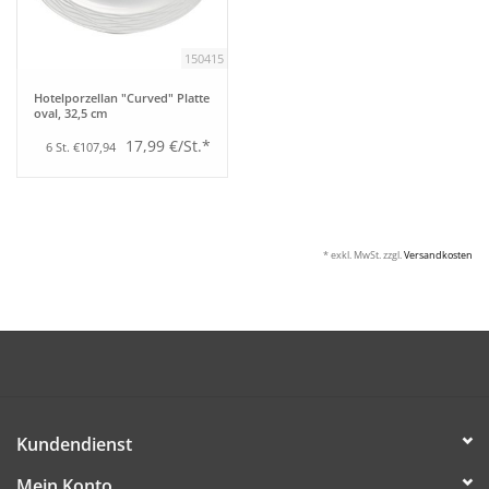
Aufsteller
150415
Hotelporzellan "Curved" Platte
Bar
oval, 32,5 cm
17,99 €/St.*
6 St. €107,94
Tafeln
Einrichtung
* exkl. MwSt. zzgl.
Versandkosten
Berufsbekleidung
Küche
Küchentechnik
Kundendienst
Küchenmöbel
Mein Konto