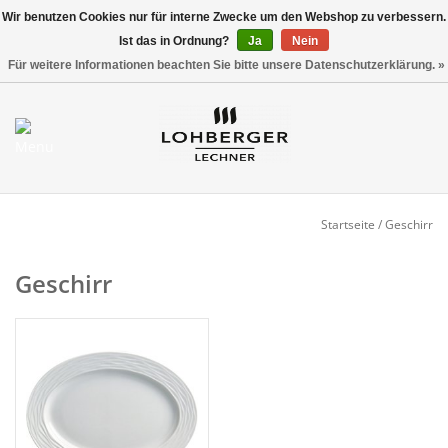
Wir benutzen Cookies nur für interne Zwecke um den Webshop zu verbessern.
Ist das in Ordnung?
Ja
Nein
Versandkostenfrei ab 800,00 EUR*
0 Artikel - €0,00
Für weitere Informationen beachten Sie bitte unsere Datenschutzerklärung. »
Mein Konto / Kundenkonto
anlegen
Startseite
Startseite
/
Geschirr
NEU
Geschirr
Gedeckter Tisch
Buffet
Fingerfood