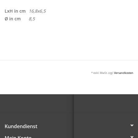
LxH in cm
16,8x6,5
Ø in cm
8,5
* exkl. MwSt. zzgl.
Versandkosten
Kundendienst