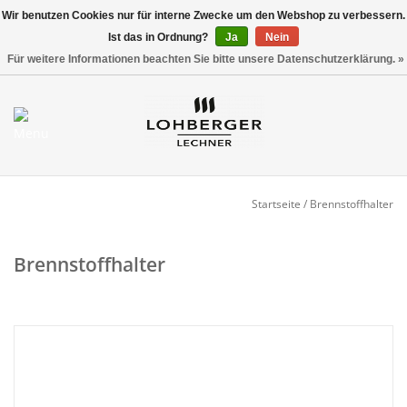
Wir benutzen Cookies nur für interne Zwecke um den Webshop zu verbessern.
Ist das in Ordnung?
Ja
Nein
Versandkostenfrei ab 800,00 EUR*
0 Artikel - €0,00
Für weitere Informationen beachten Sie bitte unsere Datenschutzerklärung. »
Mein Konto / Kundenkonto
anlegen
Startseite
Startseite
/
Brennstoffhalter
NEU
Brennstoffhalter
Gedeckter Tisch
Buffet
Fingerfood