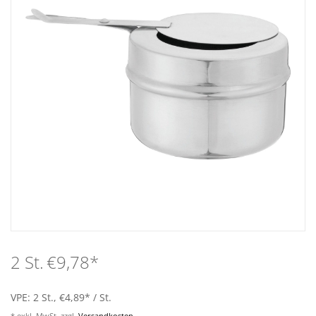
Aufsteller
Bar
Tafeln
Einrichtung
Berufsbekleidung
Küche
2 St.
€9,78
*
Küchentechnik
VPE: 2 St., €4,89
*
/ St.
Küchenmöbel
* exkl. MwSt. zzgl.
Versandkosten