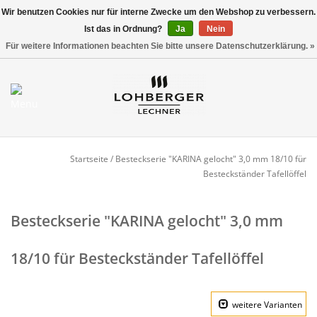
Wir benutzen Cookies nur für interne Zwecke um den Webshop zu verbessern.
Ist das in Ordnung?
Ja
Nein
Versandkostenfrei ab 800,00 EUR*
0 Artikel - €0,00
Für weitere Informationen beachten Sie bitte unsere Datenschutzerklärung. »
Mein Konto / Kundenkonto
anlegen
Startseite
Startseite
/
Besteckserie "KARINA gelocht" 3,0 mm 18/10 für
Besteckständer Tafellöffel
NEU
Besteckserie "KARINA gelocht" 3,0 mm
Gedeckter Tisch
18/10 für Besteckständer Tafellöffel
Buffet
weitere Varianten
Fingerfood