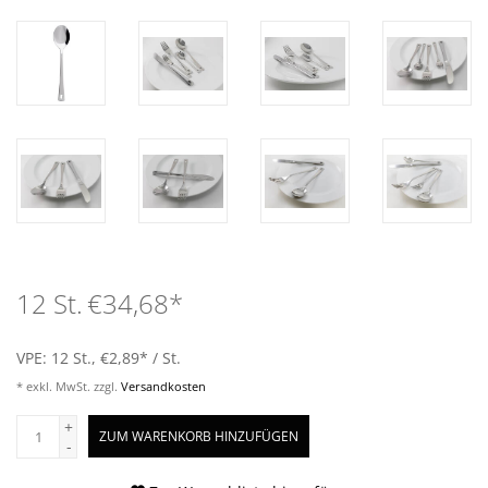
12 St.
€34,68
*
VPE: 12 St., €2,89
*
/ St.
* exkl. MwSt. zzgl.
Versandkosten
+
ZUM WARENKORB HINZUFÜGEN
-