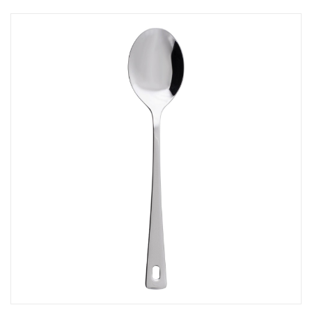
Aufsteller
Bar
Tafeln
Einrichtung
Berufsbekleidung
Küche
Küchentechnik
Küchenmöbel