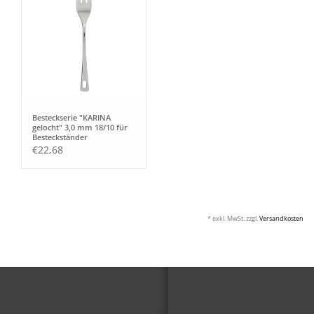
Besteckserie "KARINA
gelocht" 3,0 mm 18/10 für
Besteckständer
Kuchengabel
€22,68
* exkl. MwSt. zzgl.
Versandkosten